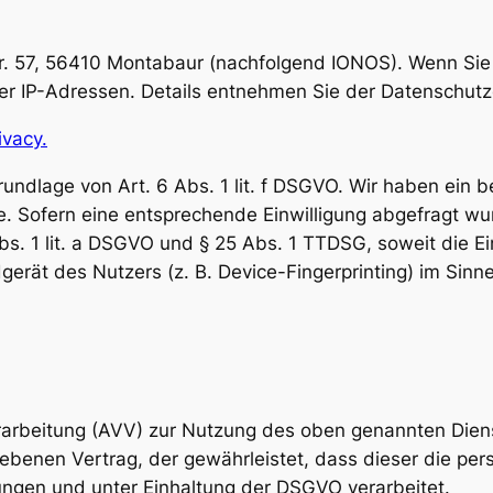
Str. 57, 56410 Montabaur (nachfolgend IONOS). Wenn Si
rer IP-Adressen. Details entnehmen Sie der Datenschut
ivacy.
ndlage von Art. 6 Abs. 1 lit. f DSGVO. Wir haben ein be
e. Sofern eine entsprechende Einwilligung abgefragt wur
Abs. 1 lit. a DSGVO und § 25 Abs. 1 TTDSG, soweit die E
gerät des Nutzers (z. B. Device-Fingerprinting) im Sinn
rarbeitung (AVV) zur Nutzung des oben genannten Diens
iebenen Vertrag, der gewährleistet, dass dieser die p
ngen und unter Einhaltung der DSGVO verarbeitet.