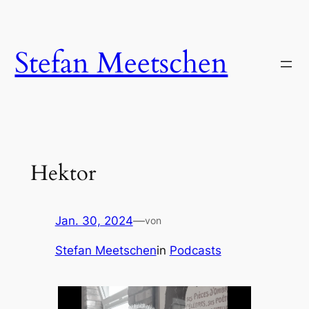
Zum
Inhalt
springen
Stefan Meetschen
Hektor
Jan. 30, 2024
—
von
Stefan Meetschen
in
Podcasts