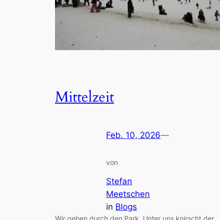
Mittelzeit
Feb. 10, 2026
—
von
Stefan
Meetschen
in
Blogs
Wir gehen durch den Park. Unter uns knirscht der