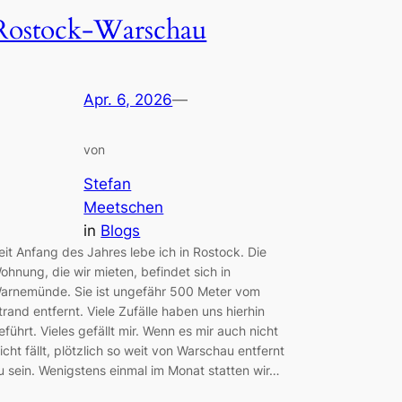
Rostock-Warschau
Apr. 6, 2026
—
von
Stefan
Meetschen
in
Blogs
eit Anfang des Jahres lebe ich in Rostock. Die
ohnung, die wir mieten, befindet sich in
arnemünde. Sie ist ungefähr 500 Meter vom
trand entfernt. Viele Zufälle haben uns hierhin
eführt. Vieles gefällt mir. Wenn es mir auch nicht
eicht fällt, plötzlich so weit von Warschau entfernt
u sein. Wenigstens einmal im Monat statten wir…