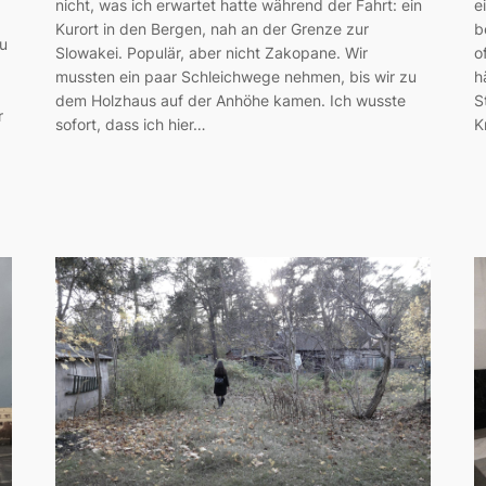
nicht, was ich erwartet hatte während der Fahrt: ein
e
Kurort in den Bergen, nah an der Grenze zur
b
u
Slowakei. Populär, aber nicht Zakopane. Wir
o
mussten ein paar Schleichwege nehmen, bis wir zu
h
dem Holzhaus auf der Anhöhe kamen. Ich wusste
S
r
sofort, dass ich hier…
K