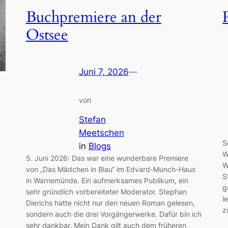
Buchpremiere an der
Ostsee
Juni 7, 2026
—
von
Stefan
Meetschen
S
in
Blogs
W
5. Juni 2026: Das war eine wunderbare Premiere
W
von „Das Mädchen in Blau“ im Edvard-Munch-Haus
S
in Warnemünde. Ein aufmerksames Publikum, ein
g
sehr gründlich vorbereiteter Moderator. Stephan
l
Dierichs hatte nicht nur den neuen Roman gelesen,
z
sondern auch die drei Vorgängerwerke. Dafür bin ich
sehr dankbar. Mein Dank gilt auch dem früheren