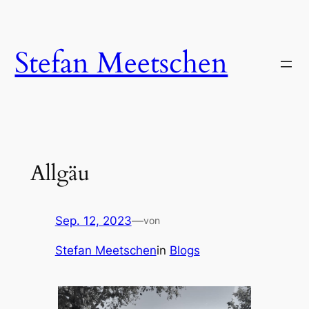
Zum
Inhalt
springen
Stefan Meetschen
Allgäu
Sep. 12, 2023
—
von
Stefan Meetschen
in
Blogs