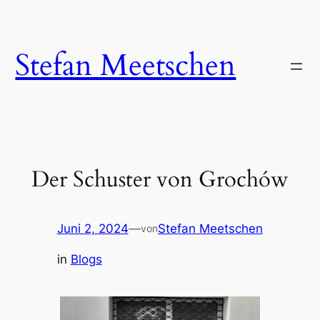
Zum
Inhalt
springen
Stefan Meetschen
Der Schuster von Grochów
Juni 2, 2024
—
Stefan Meetschen
von
in
Blogs