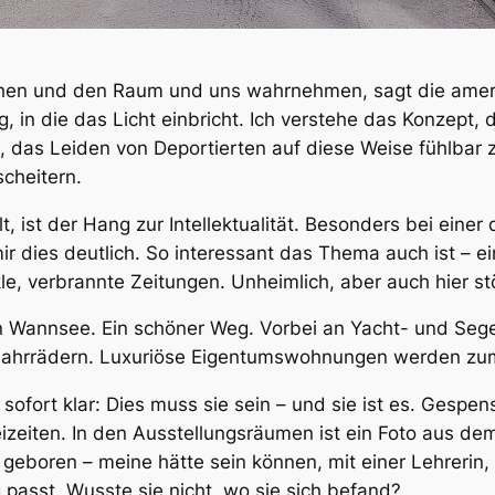
ehen und den Raum und uns wahrnehmen, sagt die ameri
, in die das Licht einbricht. Ich verstehe das Konzept,
das Leiden von Deportierten auf diese Weise fühlbar z
scheitern.
, ist der Hang zur Intellektualität. Besonders bei eine
ir dies deutlich. So interessant das Thema auch ist – e
le, verbrannte Zeitungen. Unheimlich, aber auch hier s
 Wannsee. Ein schöner Weg. Vorbei an Yacht- und Sege
Fahrrädern. Luxuriöse Eigentumswohnungen werden zum 
es sofort klar: Dies muss sie sein – und sie ist es. Ges
eizeiten. In den Ausstellungsräumen ist ein Foto aus de
n geboren – meine hätte sein können, mit einer Lehrerin
passt. Wusste sie nicht, wo sie sich befand?