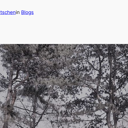
tschen
in
Blogs