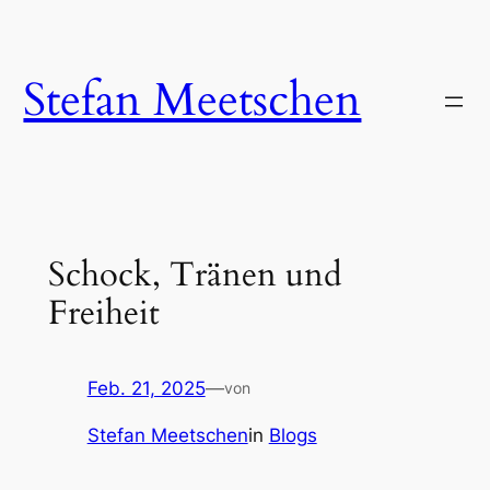
Zum
Inhalt
springen
Stefan Meetschen
Schock, Tränen und
Freiheit
Feb. 21, 2025
—
von
Stefan Meetschen
in
Blogs